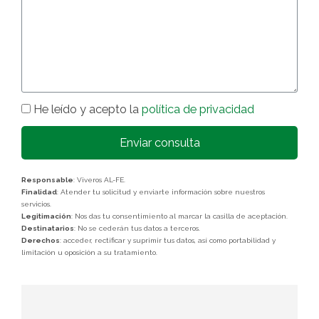
He leído y acepto la
política de privacidad
Enviar consulta
Responsable
: Viveros AL-FE.
Finalidad
: Atender tu solicitud y enviarte información sobre nuestros
servicios.
Legitimación
: Nos das tu consentimiento al marcar la casilla de aceptación.
Destinatarios
: No se cederán tus datos a terceros.
Derechos
: acceder, rectificar y suprimir tus datos, así como portabilidad y
limitación u oposición a su tratamiento.